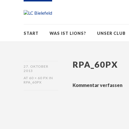
START
WAS IST LIONS?
UNSER CLUB
RPA_60PX
27. OKTOBER
2013
AT
60 × 60 PX
IN
RPA_60PX
Kommentar verfassen