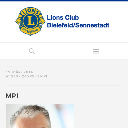
19. MÄRZ 2014
AT
240 × 240 PX
IN
MPI
MPI