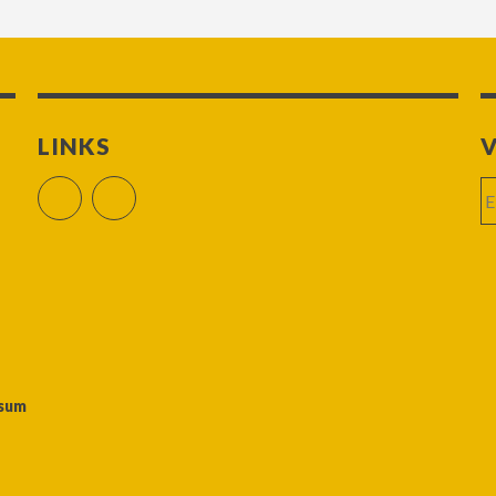
LINKS
V
E-
Facebook
RSS Feed
Ma
Ad
sum