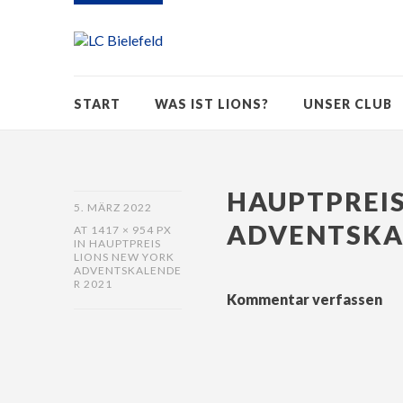
START
WAS IST LIONS?
UNSER CLUB
HAUPTPREIS
5. MÄRZ 2022
ADVENTSKA
AT
1417 × 954 PX
IN
HAUPTPREIS
LIONS NEW YORK
ADVENTSKALENDE
R 2021
Kommentar verfassen