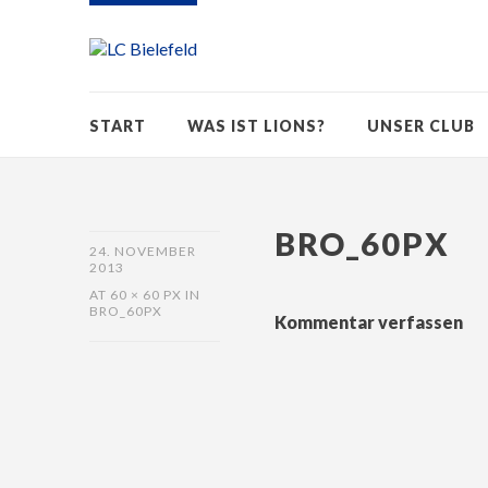
START
WAS IST LIONS?
UNSER CLUB
BRO_60PX
24. NOVEMBER
2013
AT
60 × 60 PX
IN
BRO_60PX
Kommentar verfassen