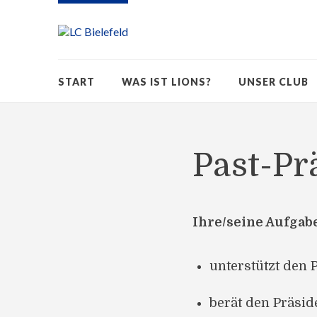
START
WAS IST LIONS?
UNSER CLUB
Past-Pr
Ihre/seine Aufgab
unterstützt den P
berät den Präsid