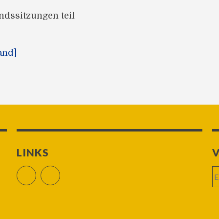
ndssitzungen teil
and]
LINKS
V
E-
Facebook
RSS Feed
Ma
Ad